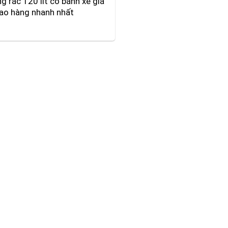
g rác 120 lít có bánh xe giá
iao hàng nhanh nhất