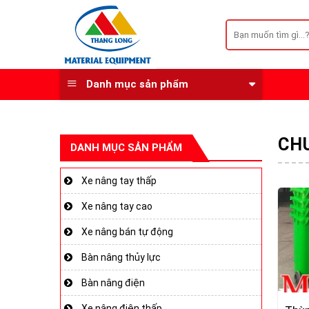
Skip
to
Tìm
kiếm:
content
Danh mục sản phẩm
CH
DANH MỤC SẢN PHẨM
Xe nâng tay thấp
Xe nâng tay cao
Xe nâng bán tự động
Bàn nâng thủy lực
Bàn nâng điện
Xe nâng điện thấp