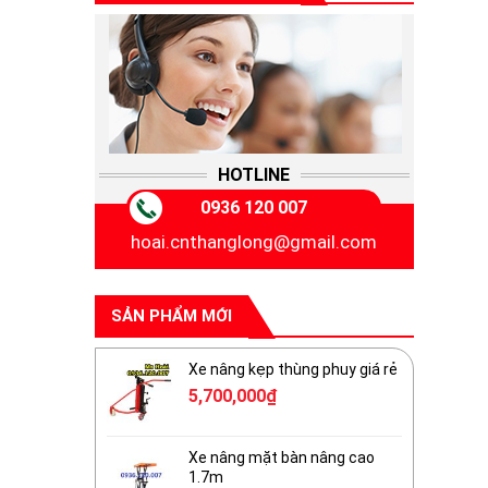
HOTLINE
0936 120 007
hoai.cnthanglong@gmail.com
SẢN PHẨM MỚI
Xe nâng kẹp thùng phuy giá rẻ
5,700,000
₫
Xe nâng mặt bàn nâng cao
1.7m