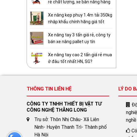
rẻ chất lượng, xe bàn nâng hàng
Xe nâng kẹp phuy 1.4m tải 350kg
nhập khẩu chính hãng giá tốt
Xe nâng tay 3 tấn giá rẻ, công ty
bán xe nâng pallet uy tín
Xe nâng tay cao 2 tấn giá rẻ mua
ở đâu tốt nhất HN, SG?
THÔNG TIN LIÊN HỆ
LÝ DO 
CÔNG TY TNHH THIẾT BỊ VẬT TƯ
Đội
CÔNG NGHỆ THĂNG LONG
nghi
Trụ sở: Thôn Nhị Châu- Xã Liên
nghề
Ninh- Huyện Thanh Trì- Thành phố
Có
Hà Nội