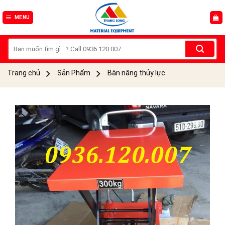
Skip
to
MENU
content
Tìm
kiếm:
Trang chủ
Sản Phẩm
Bàn nâng thủy lực