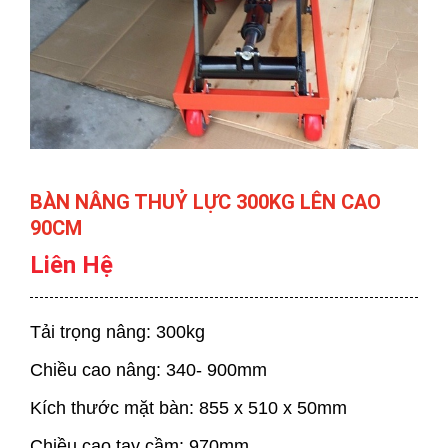
BÀN NÂNG THUỶ LỰC 300KG LÊN CAO
90CM
Liên Hệ
Tải trọng nâng: 300kg
Chiều cao nâng: 340- 900mm
Kích thước mặt bàn: 855 x 510 x 50mm
Chiều cao tay cầm: 970mm