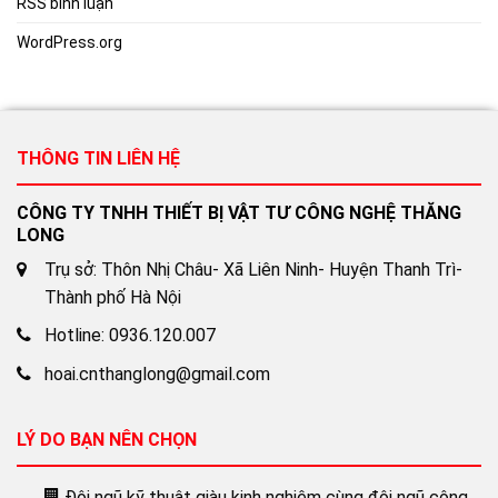
RSS bình luận
WordPress.org
THÔNG TIN LIÊN HỆ
CÔNG TY TNHH THIẾT BỊ VẬT TƯ CÔNG NGHỆ THĂNG
LONG
Trụ sở: Thôn Nhị Châu- Xã Liên Ninh- Huyện Thanh Trì-
Thành phố Hà Nội
Hotline: 0936.120.007
hoai.cnthanglong@gmail.com
LÝ DO BẠN NÊN CHỌN
Đội ngũ kỹ thuật giàu kinh nghiệm cùng đội ngũ công