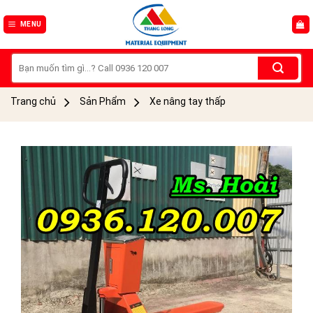
Skip
to
MENU
content
Tìm
kiếm:
Trang chủ
Sản Phẩm
Xe nâng tay thấp