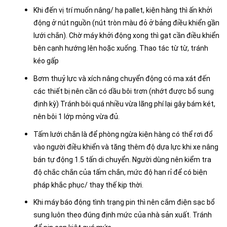
Khi đến vị trí muốn nâng/ hạ pallet, kiện hàng thì ấn khởi
động ở nút nguồn (nút tròn màu đỏ ở bảng điều khiển gần
lưới chắn). Chờ máy khởi động xong thì gạt cần điều khiển
bên cạnh hướng lên hoặc xuống. Thao tác từ từ, tránh
kéo gấp
Bơm thuỷ lực và xích nâng chuyển động có ma xát đến
các thiết bị nên cần có dầu bôi trơn (nhớt được bổ sung
định kỳ) Tránh bôi quá nhiều vừa lãng phí lại gây bám két,
nên bôi 1 lớp mỏng vừa đủ.
Tấm lưới chắn là để phòng ngừa kiện hàng có thể rơi đổ
vào người điều khiển và tăng thêm độ dựa lực khi xe nâng
bán tự động 1.5 tấn di chuyển. Người dùng nên kiểm tra
độ chắc chắn của tấm chắn, mức độ han rỉ để có biện
pháp khắc phục/ thay thế kịp thời.
Khi máy báo động tình trạng pin thì nên cắm điện sạc bổ
sung luôn theo đúng định mức của nhà sản xuất. Tránh