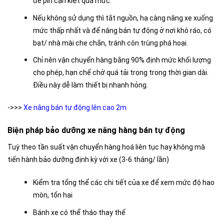
để pin cạn kiệt quá mức.
Nếu không sử dụng thì tắt nguồn, hạ càng nâng xe xuống
mức thấp nhất và để nâng bán tự động ở nơi khô ráo, có
bạt/ nhà mài che chắn, tránh côn trùng phá hoại.
Chỉ nên vận chuyển hàng bằng 90% định mức khối lượng
cho phép, hạn chế chở quá tải trọng trong thời gian dài.
Điều này dễ làm thiết bị nhanh hỏng.
->>>
Xe nâng bán tự động lên cao 2m
Biện pháp bảo dưỡng xe nâng hàng bán tự động
Tuỳ theo tần suất vận chuyển hàng hoá liên tục hay không mà
tiến hành bảo dưỡng định kỳ với xe (3-6 tháng/ lần)
Kiểm tra tổng thể các chi tiết của xe để xem mức độ hao
mòn, tổn hại
Bánh xe có thể tháo thay thế