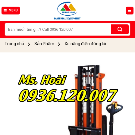
Skip
to
MENU
content
Tìm
kiếm:
Trang chủ
Sản Phẩm
Xe nâng điện đứng lái