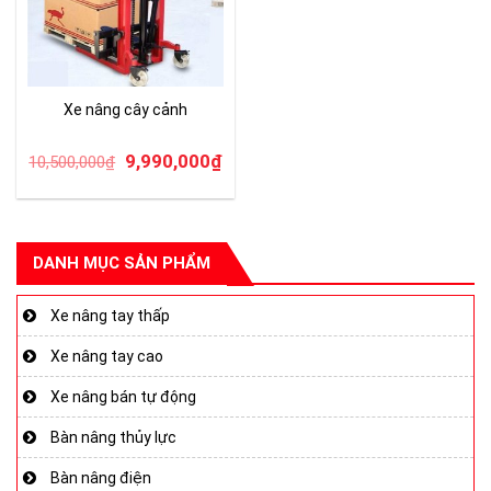
Xe nâng cây cảnh
Giá
Giá
9,990,000
₫
10,500,000
₫
gốc
hiện
là:
tại
10,500,000₫.
là:
DANH MỤC SẢN PHẨM
9,990,000₫.
Xe nâng tay thấp
Xe nâng tay cao
Xe nâng bán tự động
Bàn nâng thủy lực
Bàn nâng điện