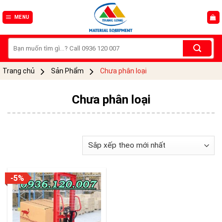
Skip
to
MENU
content
Tìm
kiếm:
Trang chủ
Sản Phẩm
Chưa phân loại
Chưa phân loại
-5%