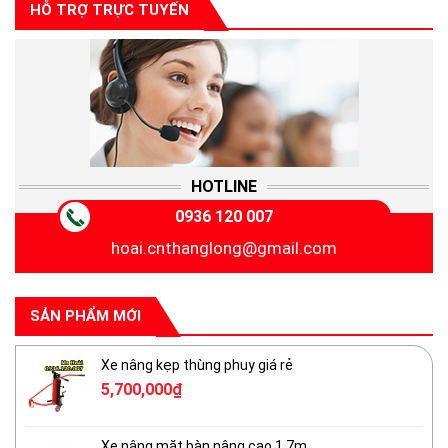
HỖ TRỢ TRỰC TUYẾN
HOTLINE
0936 120 007
hoai.cnthanglong@gmail.com
SẢN PHẨM MỚI
Xe nâng kẹp thùng phuy giá rẻ
5,700,000
₫
Xe nâng mặt bàn nâng cao 1.7m