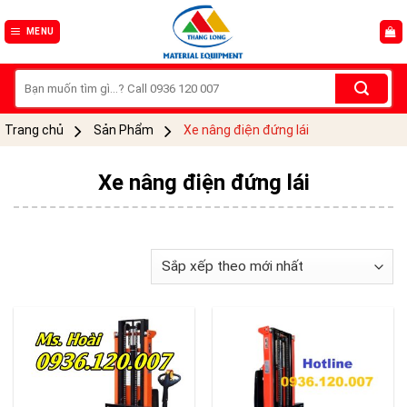
Skip
to
MENU
content
Tìm
kiếm:
Trang chủ
Sản Phẩm
Xe nâng điện đứng lái
Xe nâng điện đứng lái