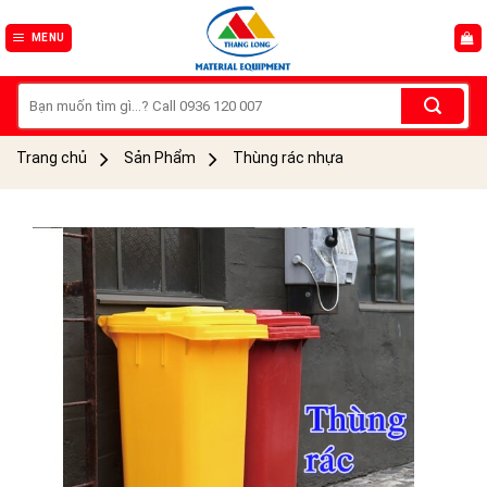
Skip
to
MENU
content
Tìm
kiếm:
Trang chủ
Sản Phẩm
Thùng rác nhựa