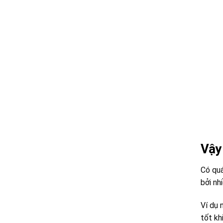
Vậy
Có quá
bởi nh
Ví dụ 
tốt kh