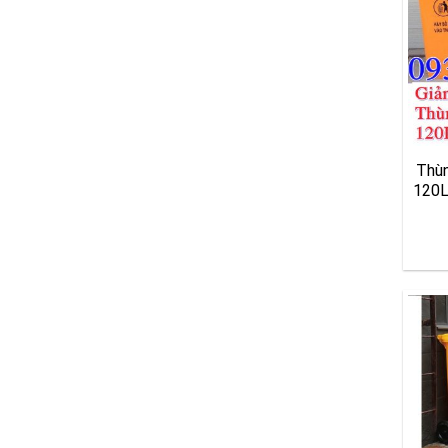
Thùn
120L