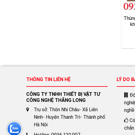
Thùn
kh
THÔNG TIN LIÊN HỆ
LÝ DO 
CÔNG TY TNHH THIẾT BỊ VẬT TƯ
Đội
CÔNG NGHỆ THĂNG LONG
nghi
Trụ sở: Thôn Nhị Châu- Xã Liên
nghề
Ninh- Huyện Thanh Trì- Thành phố
Có
Hà Nội
chắn 
Hotline: 0936.120.007