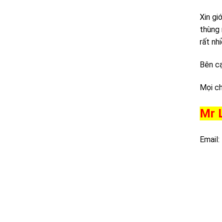
Xin gi
thùng 
rất nh
Bên cạ
Mọi ch
Mr 
Email: