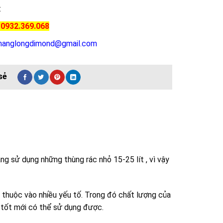
:
 0932.369.068
hanglongdimond@gmail.com
g sử dụng những thùng rác nhỏ 15-25 lít , vì vậy
ụ thuộc vào nhiều yếu tố. Trong đó chất lượng của
t tốt mới có thể sử dụng được.