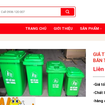
TRANG CHỦ
GIỚI THIỆU
SẢN PHẨM
GIÁ 
BÁN 
Liên
-Giá t
-Chất 
-hàng 