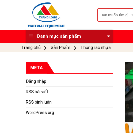
Skip
to
Tìm
kiếm:
content
Danh mục sản phẩm
Trang chủ
Sản Phẩm
Thùng rác nhựa
META
Đăng nhập
RSS bài viết
RSS bình luận
WordPress.org