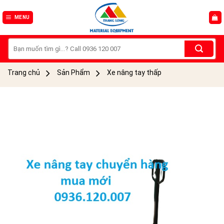
Skip
to
MENU
content
Tìm
kiếm:
Trang chủ
Sản Phẩm
Xe nâng tay thấp