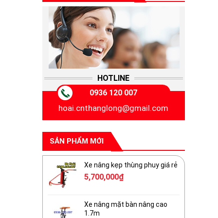
HOTLINE
0936 120 007
hoai.cnthanglong@gmail.com
SẢN PHẨM MỚI
Xe nâng kẹp thùng phuy giá rẻ
5,700,000
₫
Xe nâng mặt bàn nâng cao
1.7m