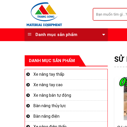
Skip
to
Tìm
kiếm:
content
Danh mục sản phẩm
SỬ
DANH MỤC SẢN PHẨM
Xe nâng tay thấp
Xe nâng tay cao
Xe nâng bán tự động
Bàn nâng thủy lực
Bàn nâng điện
Xe nâng điện thấp