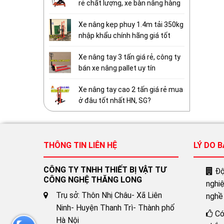
rẻ chất lượng, xe bàn nâng hàng
Xe nâng kẹp phuy 1.4m tải 350kg
nhập khẩu chính hãng giá tốt
Xe nâng tay 3 tấn giá rẻ, công ty
bán xe nâng pallet uy tín
Xe nâng tay cao 2 tấn giá rẻ mua
ở đâu tốt nhất HN, SG?
THÔNG TIN LIÊN HỆ
LÝ DO 
CÔNG TY TNHH THIẾT BỊ VẬT TƯ
Đội
CÔNG NGHỆ THĂNG LONG
nghi
Trụ sở: Thôn Nhị Châu- Xã Liên
nghề
Ninh- Huyện Thanh Trì- Thành phố
Có
Hà Nội