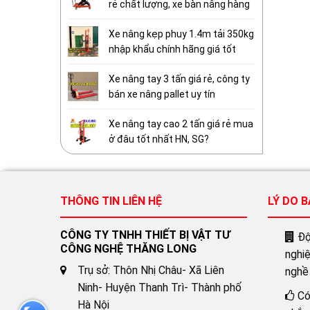
rẻ chất lượng, xe bàn nâng hàng
Xe nâng kẹp phuy 1.4m tải 350kg
nhập khẩu chính hãng giá tốt
Xe nâng tay 3 tấn giá rẻ, công ty
bán xe nâng pallet uy tín
Xe nâng tay cao 2 tấn giá rẻ mua
ở đâu tốt nhất HN, SG?
THÔNG TIN LIÊN HỆ
LÝ DO 
CÔNG TY TNHH THIẾT BỊ VẬT TƯ
Đội
CÔNG NGHỆ THĂNG LONG
nghi
Trụ sở: Thôn Nhị Châu- Xã Liên
nghề
Ninh- Huyện Thanh Trì- Thành phố
Có
Hà Nội