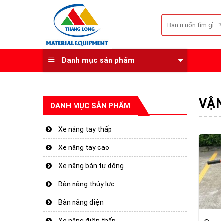
Skip
to
Tìm
kiếm:
content
Danh mục sản phẩm
VẬ
DANH MỤC SẢN PHẨM
Xe nâng tay thấp
Xe nâng tay cao
Xe nâng bán tự động
Bàn nâng thủy lực
Bàn nâng điện
Xe nâng điện thấp