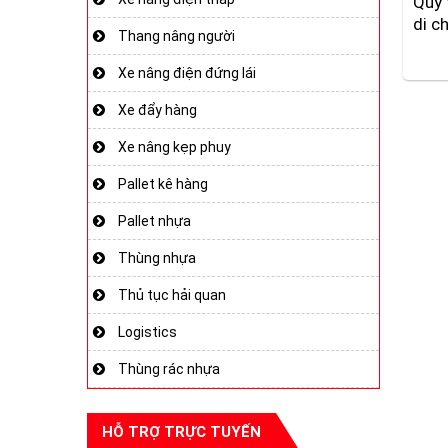
Quy 
di c
Thang nâng người
Xe nâng điện đứng lái
Xe đẩy hàng
Xe nâng kẹp phuy
Pallet kê hàng
Pallet nhựa
Thùng nhựa
Thủ tục hải quan
Logistics
Thùng rác nhựa
HỖ TRỢ TRỰC TUYẾN