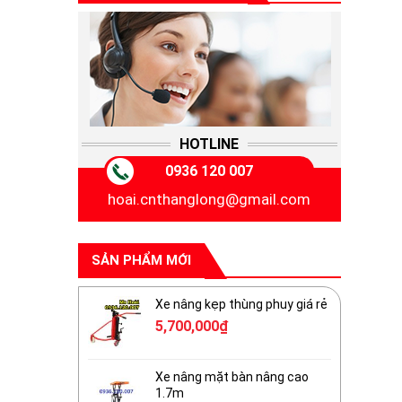
HOTLINE
0936 120 007
hoai.cnthanglong@gmail.com
SẢN PHẨM MỚI
Xe nâng kẹp thùng phuy giá rẻ
5,700,000
₫
Xe nâng mặt bàn nâng cao
1.7m