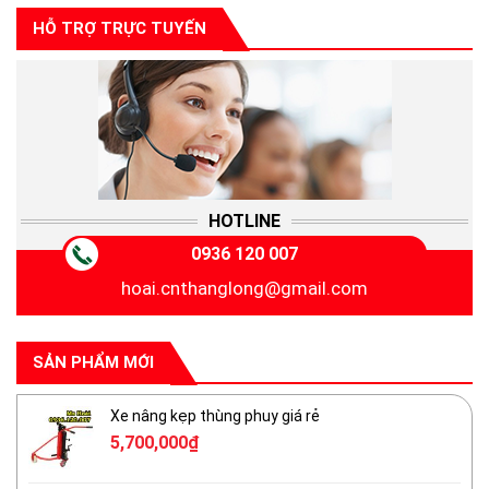
HỖ TRỢ TRỰC TUYẾN
HOTLINE
0936 120 007
hoai.cnthanglong@gmail.com
SẢN PHẨM MỚI
Xe nâng kẹp thùng phuy giá rẻ
5,700,000
₫