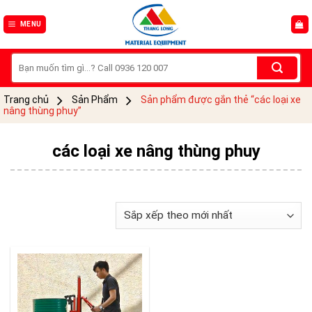
Skip
to
MENU
content
Tìm
kiếm:
Trang chủ
Sản Phẩm
Sản phẩm được gắn thẻ “các loại xe
nâng thùng phuy”
các loại xe nâng thùng phuy