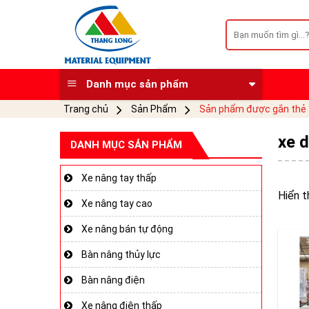
Skip
to
Tìm
kiếm:
content
Danh mục sản phẩm
Trang chủ
Sản Phẩm
Sản phẩm được gắn thẻ “
xe 
DANH MỤC SẢN PHẨM
Xe nâng tay thấp
Hiển t
Xe nâng tay cao
Xe nâng bán tự động
Bàn nâng thủy lực
Bàn nâng điện
Xe nâng điện thấp