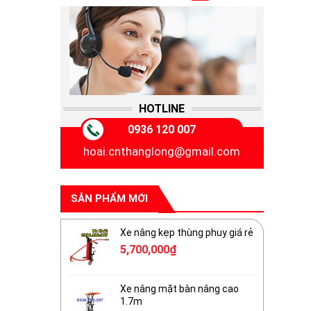
HOTLINE
0936 120 007
hoai.cnthanglong@gmail.com
SẢN PHẨM MỚI
Xe nâng kẹp thùng phuy giá rẻ
5,700,000
₫
Xe nâng mặt bàn nâng cao
1.7m