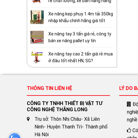
rẻ chất lượng, xe bàn nâng hàng
Xe nâng kẹp phuy 1.4m tải 350kg
nhập khẩu chính hãng giá tốt
Xe nâng tay 3 tấn giá rẻ, công ty
bán xe nâng pallet uy tín
Xe nâng tay cao 2 tấn giá rẻ mua
ở đâu tốt nhất HN, SG?
THÔNG TIN LIÊN HỆ
LÝ DO 
CÔNG TY TNHH THIẾT BỊ VẬT TƯ
Đội
CÔNG NGHỆ THĂNG LONG
nghi
Trụ sở: Thôn Nhị Châu- Xã Liên
nghề
Ninh- Huyện Thanh Trì- Thành phố
Có
Hà Nội