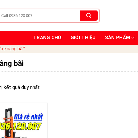
TRANG CHỦ
GIỚI THIỆU
SẢN PHẨM
xe nâng bãi”
âng bãi
hị kết quả duy nhất