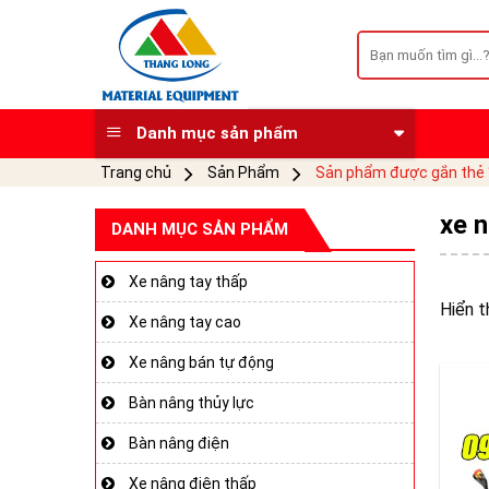
Skip
to
Tìm
kiếm:
content
Danh mục sản phẩm
Trang chủ
Sản Phẩm
Sản phẩm được gắn thẻ “
xe n
DANH MỤC SẢN PHẨM
Xe nâng tay thấp
Hiển t
Xe nâng tay cao
Xe nâng bán tự động
Bàn nâng thủy lực
Bàn nâng điện
Xe nâng điện thấp