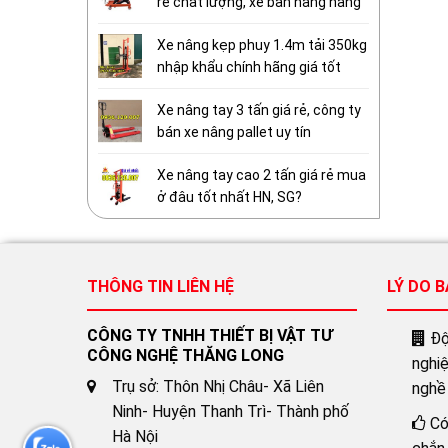
rẻ chất lượng, xe bàn nâng hàng
Xe nâng kẹp phuy 1.4m tải 350kg
nhập khẩu chính hãng giá tốt
Xe nâng tay 3 tấn giá rẻ, công ty
bán xe nâng pallet uy tín
Xe nâng tay cao 2 tấn giá rẻ mua
ở đâu tốt nhất HN, SG?
THÔNG TIN LIÊN HỆ
LÝ DO 
CÔNG TY TNHH THIẾT BỊ VẬT TƯ
Đội
CÔNG NGHỆ THĂNG LONG
nghi
Trụ sở: Thôn Nhị Châu- Xã Liên
nghề
Ninh- Huyện Thanh Trì- Thành phố
Có
Hà Nội