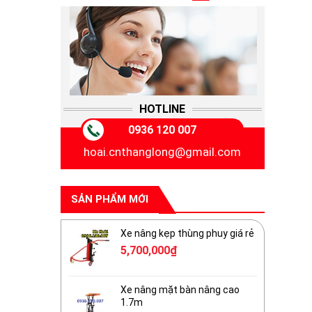
HOTLINE
0936 120 007
hoai.cnthanglong@gmail.com
SẢN PHẨM MỚI
Xe nâng kẹp thùng phuy giá rẻ
5,700,000
₫
Xe nâng mặt bàn nâng cao
1.7m