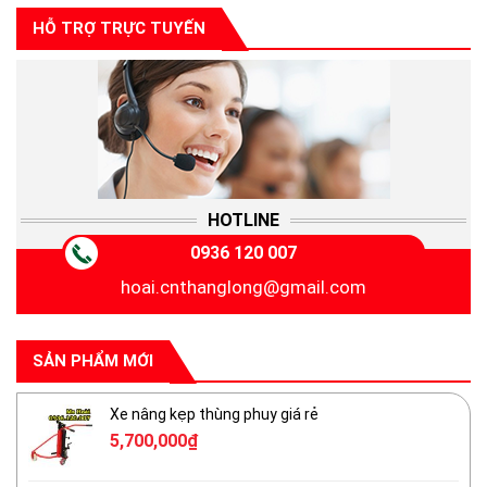
HỖ TRỢ TRỰC TUYẾN
HOTLINE
0936 120 007
hoai.cnthanglong@gmail.com
SẢN PHẨM MỚI
Xe nâng kẹp thùng phuy giá rẻ
5,700,000
₫