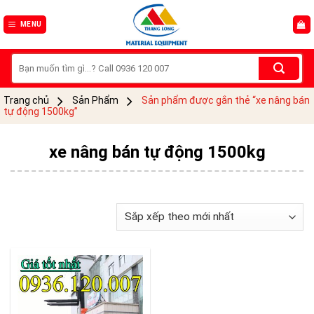
Skip
to
MENU
content
Tìm
kiếm:
Trang chủ
Sản Phẩm
Sản phẩm được gắn thẻ “xe nâng bán
tự động 1500kg”
xe nâng bán tự động 1500kg