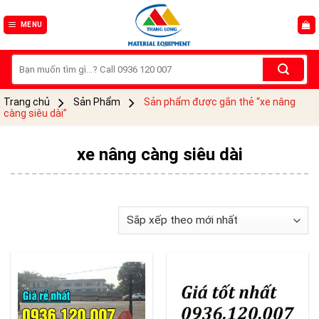
Skip
to
MENU
content
Tìm
kiếm:
Trang chủ
Sản Phẩm
Sản phẩm được gắn thẻ “xe nâng
càng siêu dài”
xe nâng càng siêu dài