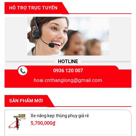
HỖ TRỢ TRỰC TUYẾN
HOTLINE
0936 120 007
hoai.cnthanglong@gmail.com
SẢN PHẨM MỚI
Xe nâng kẹp thùng phuy giá rẻ
5,700,000
₫