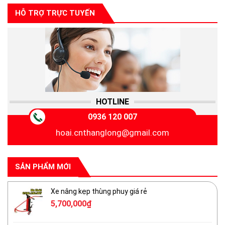
HỖ TRỢ TRỰC TUYẾN
HOTLINE
0936 120 007
hoai.cnthanglong@gmail.com
SẢN PHẨM MỚI
Xe nâng kẹp thùng phuy giá rẻ
5,700,000
₫