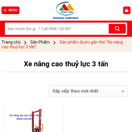
Skip
to
MENU
content
Tìm
kiếm:
Trang chủ
Sản Phẩm
Sản phẩm được gắn thẻ “Xe nâng
cao thuỷ lực 3 tấn”
Xe nâng cao thuỷ lực 3 tấn