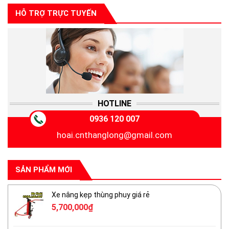
HỖ TRỢ TRỰC TUYẾN
HOTLINE
0936 120 007
hoai.cnthanglong@gmail.com
SẢN PHẨM MỚI
Xe nâng kẹp thùng phuy giá rẻ
5,700,000
₫