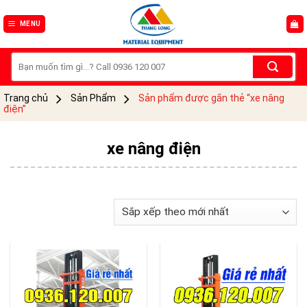
Skip
to
MENU
content
Tìm
kiếm:
Trang chủ
Sản Phẩm
Sản phẩm được gắn thẻ “xe nâng
điện”
xe nâng điện