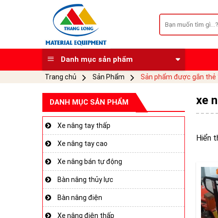
Skip
to
Tìm
kiếm:
content
Danh mục sản phẩm
Trang chủ
Sản Phẩm
Sản phẩm được gắn thẻ “
xe n
DANH MỤC SẢN PHẨM
Xe nâng tay thấp
Hiển t
Xe nâng tay cao
Xe nâng bán tự động
Bàn nâng thủy lực
Bàn nâng điện
Xe nâng điện thấp