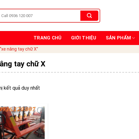
TRANG CHỦ
GIỚI THIỆU
SẢN PHẨM
xe nâng tay chữ X”
âng tay chữ X
hị kết quả duy nhất