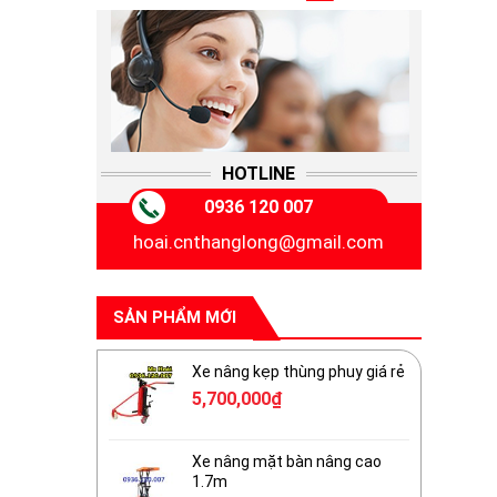
HOTLINE
0936 120 007
hoai.cnthanglong@gmail.com
SẢN PHẨM MỚI
Xe nâng kẹp thùng phuy giá rẻ
5,700,000
₫
Xe nâng mặt bàn nâng cao
1.7m