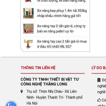
rẻ chất lượng, xe bàn nâng hàng
Xe nâng kẹp phuy 1.4m tải 350kg
nhập khẩu chính hãng giá tốt
Xe nâng tay 3 tấn giá rẻ, công ty
bán xe nâng pallet uy tín
Xe nâng tay cao 2 tấn giá rẻ mua
ở đâu tốt nhất HN, SG?
THÔNG TIN LIÊN HỆ
LÝ DO 
CÔNG TY TNHH THIẾT BỊ VẬT TƯ
Đội
CÔNG NGHỆ THĂNG LONG
nghi
Trụ sở: Thôn Nhị Châu- Xã Liên
nghề
Ninh- Huyện Thanh Trì- Thành phố
Có
Hà Nội