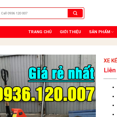
TRANG CHỦ
GIỚI THIỆU
SẢN PHẨM
XE K
Liên