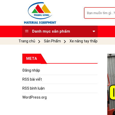
Skip
to
Tìm
kiếm:
content
Danh mục sản phẩm
Trang chủ
Sản Phẩm
Xe nâng tay thấp
META
Đăng nhập
RSS bài viết
RSS bình luận
WordPress.org