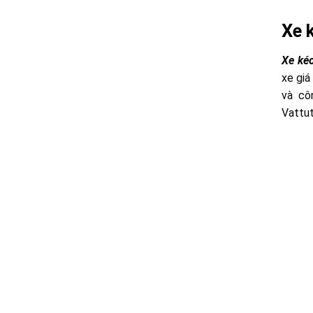
Xe 
Xe kéo
xe giá
và cô
Vattut