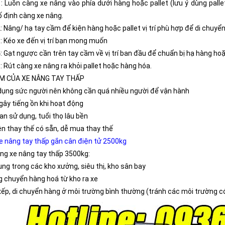
: Luồn càng xe nâng vào phía dưới hàng hoặc pallet (lưu ý dùng pall
 định càng xe nâng.
 Nâng/ hạ tay cầm để kiện hàng hoặc pallet vị trí phù hợp để di chuyển
: Kéo xe đến vị trí bạn mong muốn
 Gạt ngược cần trên tay cầm về vị trí ban đầu để chuẩn bị hạ hàng hoặ
 Rút càng xe nâng ra khỏi pallet hoặc hàng hóa.
ỂM CỦA XE NÂNG TAY THẤP
dụng sức người nên không cần quá nhiều người để vận hành
gây tiếng ồn khi hoạt động
an sử dụng, tuổi thọ lâu bền
ện thay thế có sẵn, dễ mua thay thế
e nâng tay thấp gắn cân điện tử 2500kg
ng xe nâng tay thấp 3500kg:
ụng trong các kho xưởng, siêu thị, kho sân bay
g chuyển hàng hoá từ kho ra xe
xếp, di chuyển hàng ở môi trường bình thường (tránh các môi trường có