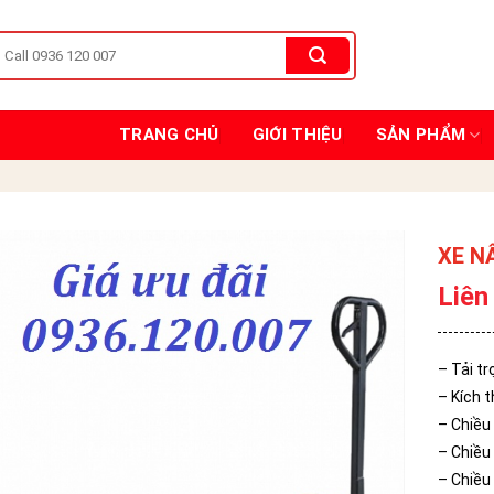
TRANG CHỦ
GIỚI THIỆU
SẢN PHẨM
XE N
Liên
– Tải tr
– Kích 
– Chiều
– Chiều
– Chiều