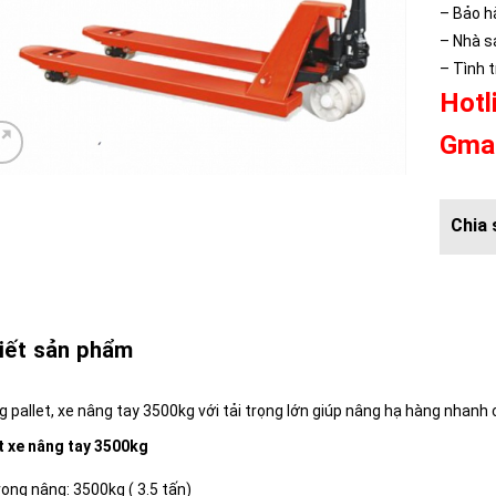
– Bảo h
– Nhà sả
– Tình 
Hotl
Gmai
tiết sản phẩm
 pallet, xe nâng tay 3500kg với tải trọng lớn giúp nâng hạ hàng nhanh 
ết xe nâng tay 3500kg
rọng nâng: 3500kg ( 3.5 tấn)