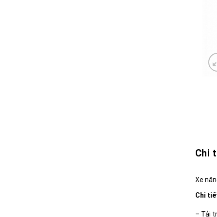
Chi 
Xe nâng
Chi ti
– Tải t