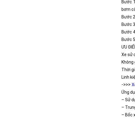
Bước 1
bơm cố
Bước 2:
Bước 3
Bước 4:
Bước 5:
ƯU ĐI
Xe sử 
Không 
Thời gi
Linh ki
->>>
X
Ứng dụ
– Sử d
– Trun
– Bốc 