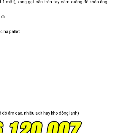
et 1 mặt), xong gạt cần trên tay cầm xuống để khóa ống
 đi
c hạ pallet
 độ ẩm cao, nhiều axit hay kho đông lạnh)