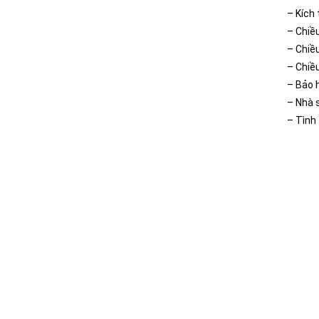
– Kích
– Chiề
– Chiề
– Chiề
– Bảo 
– Nhà s
– Tình