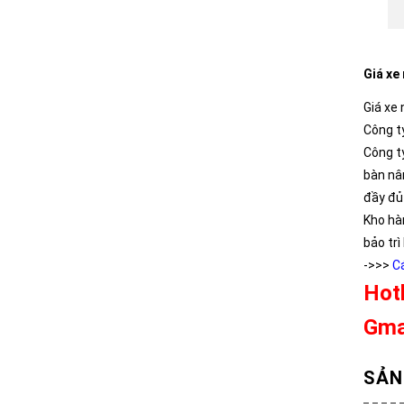
Giá xe
Giá xe
Công t
Công t
bàn nâ
đầy đủ
Kho hà
bảo trì
->>>
Cá
Hot
Gma
SẢN