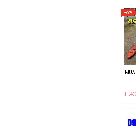
-6%
MUA 
11,40