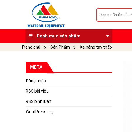
Skip
to
Tìm
kiếm:
content
Danh mục sản phẩm
Trang chủ
Sản Phẩm
Xe nâng tay thấp
META
Đăng nhập
RSS bài viết
RSS bình luận
WordPress.org