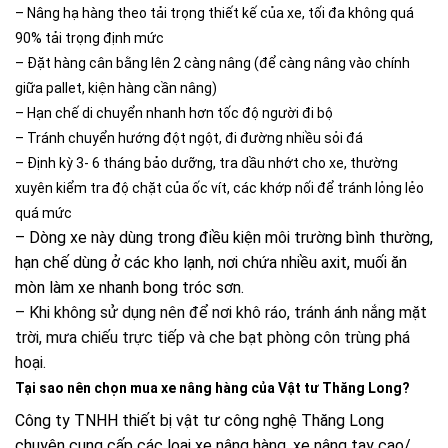
– Nâng hạ hàng theo tải trọng thiết kế của xe, tối đa không quá
90% tải trọng định mức
– Đặt hàng cân bằng lên 2 càng nâng (để càng nâng vào chính
giữa pallet, kiện hàng cần nâng)
– Hạn chế di chuyển nhanh hơn tốc độ người đi bộ
– Tránh chuyển hướng đột ngột, đi đường nhiều sỏi đá
– Định kỳ 3- 6 tháng bảo dưỡng, tra dầu nhớt cho xe, thường
xuyên kiểm tra độ chặt của ốc vít, các khớp nối để tránh lỏng lẻo
quá mức
– Dòng xe này dùng trong điều kiện môi trường bình thường,
hạn chế dùng ở các kho lạnh, nơi chứa nhiều axit, muối ăn
mòn làm xe nhanh bong tróc sơn.
– Khi không sử dụng nên để nơi khô ráo, tránh ánh nắng mặt
trời, mưa chiếu trực tiếp và che bạt phòng côn trùng phá
hoại.
Tại sao nên chọn mua xe nâng hàng của Vật tư Thăng Long?
Công ty TNHH thiết bị vật tư công nghệ Thăng Long
chuyên cung cấp các loại xe nâng hàng, xe nâng tay cao/