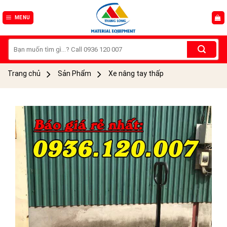
Skip
to
MENU
content
Tìm
kiếm:
Trang chủ
Sản Phẩm
Xe nâng tay thấp