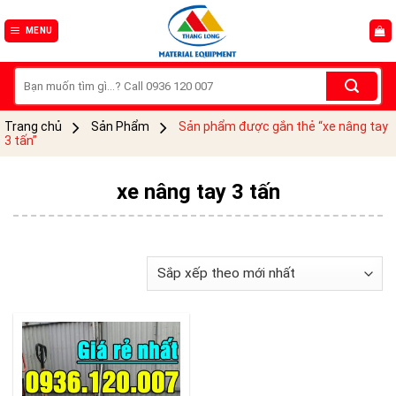
Skip
to
MENU
content
Tìm
kiếm:
Trang chủ
Sản Phẩm
Sản phẩm được gắn thẻ “xe nâng tay
3 tấn”
xe nâng tay 3 tấn