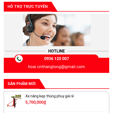
HỖ TRỢ TRỰC TUYẾN
HOTLINE
0936 120 007
hoai.cnthanglong@gmail.com
SẢN PHẨM MỚI
Xe nâng kẹp thùng phuy giá rẻ
5,700,000
₫