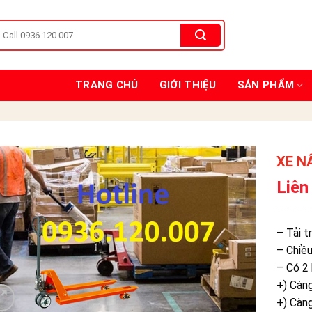
TRANG CHỦ
GIỚI THIỆU
SẢN PHẨM
XE N
Liên
– Tải t
– Chiều
– Có 2 
+) Càn
+) Càn