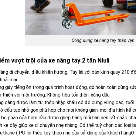
Công dụng xe nâng tay thấp vận
iểm vượt trội của xe nâng tay 2 tấn Niuli
àng di chuyển, điều khiển hướng. Tay lái với bán kính quay 210 
hoải mái.
g gây tiếng ồn trong quá trình hoạt động, do hoàn toàn dùng sứ
 thiện với môi trường. Không tiêu tốn điện, xăng dầu
g càng được làm từ thép nhập khẩu có độ cứng vững cao, tuổi t
ó cấu tạo nhỏ gọn phù hợp cho mọi không gian, mọi địa hình kể cả
 bộ phận của bơm dầu được ghép bằng mối hàn nên rất chắc chắ
 xe dày giúp xe di chuyển nhẹ nhàng. Có thể tuỳ chọn các loại b
ethane ( PU lõi thép tuỳ theo nhu cầu sử dụng của khách hàng0