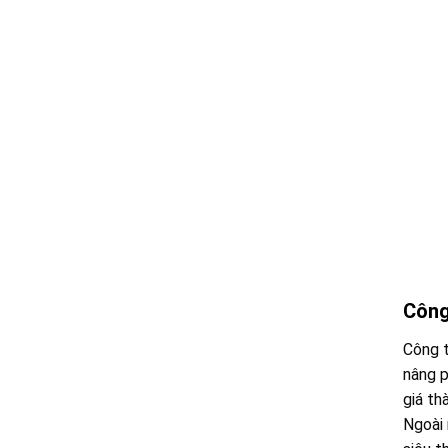
Công 
Công t
nâng p
giá th
Ngoài 