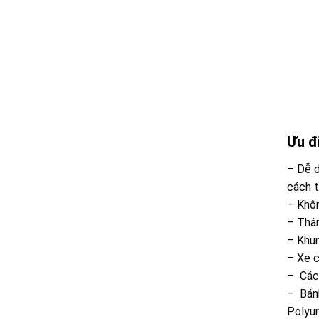
Ưu đ
– Dễ d
cách t
– Khôn
– Thân
– Khun
– Xe c
– Các
– Bánh
Polyur