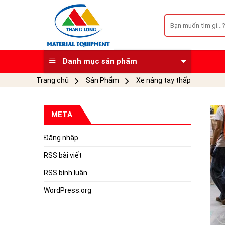
Skip
to
Tìm
kiếm:
content
Danh mục sản phẩm
Trang chủ
Sản Phẩm
Xe nâng tay thấp
META
Đăng nhập
RSS bài viết
RSS bình luận
WordPress.org