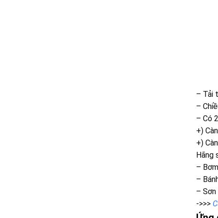
– Tải 
– Chiề
– Có 2
+) Cà
+) Cà
Hãng s
– Bơm 
– Bánh
– Sơn 
->>>
C
Ứng 