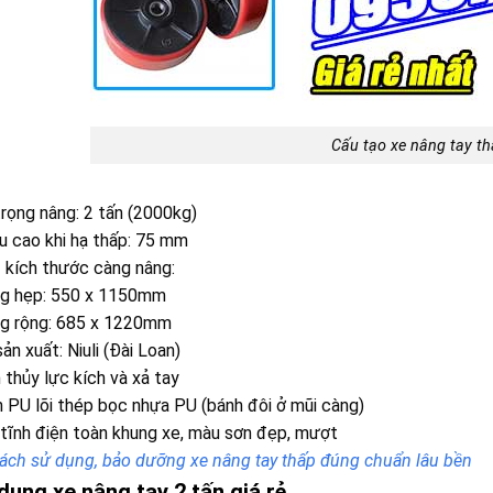
Cấu tạo xe nâng tay t
trọng nâng: 2 tấn (2000kg)
u cao khi hạ thấp: 75 mm
 kích thước càng nâng:
ng hẹp: 550 x 1150mm
ng rộng: 685 x 1220mm
ản xuất: Niuli (Đài Loan)
thủy lực kích và xả tay
 PU lõi thép bọc nhựa PU (bánh đôi ở mũi càng)
tĩnh điện toàn khung xe, màu sơn đẹp, mượt
ách sử dụng, bảo dưỡng xe nâng tay thấp đúng chuẩn lâu bền
dụng xe nâng tay 2 tấn giá rẻ