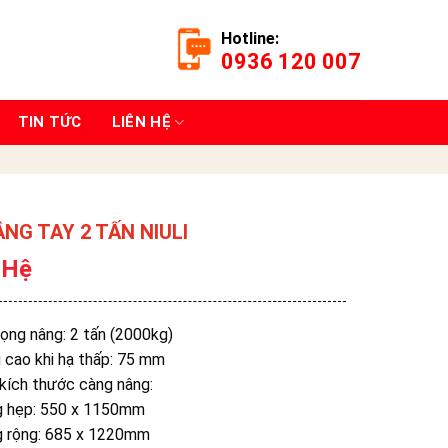
Hotline:
0936 120 007
TIN TỨC
LIÊN HỆ
ÂNG TAY 2 TẤN NIULI
 Hệ
rọng nâng: 2 tấn (2000kg)
 cao khi hạ thấp: 75 mm
kích thước càng nâng:
g hẹp: 550 x 1150mm
g rộng: 685 x 1220mm