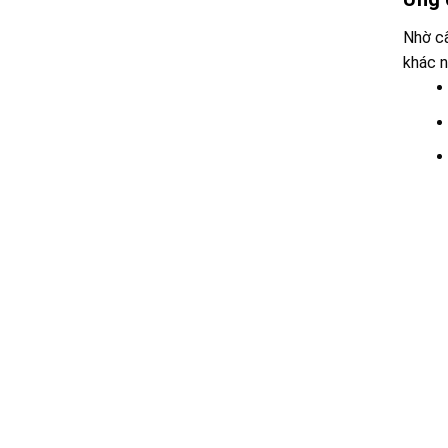
Nhờ cấ
khác n